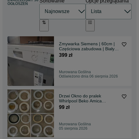
ZNALEŹLIŚMY 36
Sortowanie
Opcje przeglądania
OGŁOSZEŃ
Zmywarka Siemens | 60cm |
Częściowa zabudowa | Biały
panel | GW
399 zł
Murowana Goślina
Odświeżono dnia 06 sierpnia 2026
Drzwi Okno do pralek
Whirlpool Beko Amica
Samsung - BRAK DO BOSCH
99 zł
!
Murowana Goślina
05 sierpnia 2026