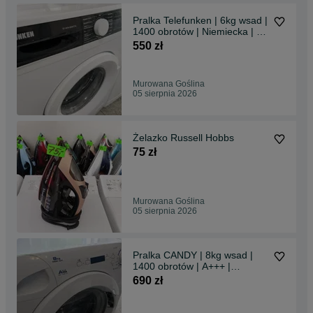
Pralka Telefunken | 6kg wsad |
1400 obrotów | Niemiecka | A+
| GWARANCJA
550 zł
Murowana Goślina
05 sierpnia 2026
Żelazko Russell Hobbs
75 zł
Murowana Goślina
05 sierpnia 2026
Pralka CANDY | 8kg wsad |
1400 obrotów | A+++ |
Niemiecka | GWARANCJA
690 zł