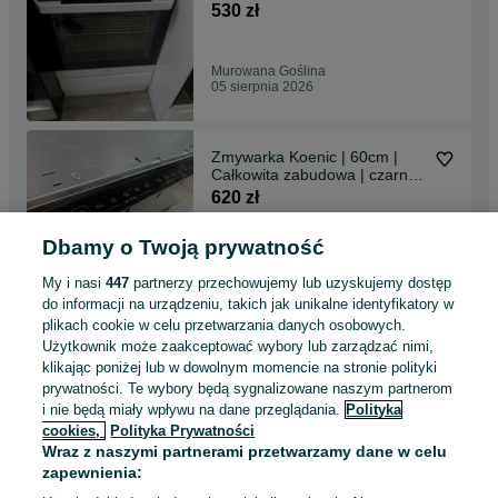
| Płyta ceramiczna 4pola |
530 zł
Niemiecka | BIAŁO - CZARNA
Gwarancja
Murowana Goślina
05 sierpnia 2026
Zmywarka Koenic | 60cm |
Całkowita zabudowa | czarny
panel dotykowy | 3 szuflady |
620 zł
12kpl naczyń | A++ |
Niemiecka | Gwarancja
Dbamy o Twoją prywatność
Murowana Goślina
04 sierpnia 2026
My i nasi
447
partnerzy przechowujemy lub uzyskujemy dostęp
do informacji na urządzeniu, takich jak unikalne identyfikatory w
plikach cookie w celu przetwarzania danych osobowych.
Zmywarka Siemens | 45cm |
Użytkownik może zaakceptować wybory lub zarządzać nimi,
Wolno stojąca | Biała | 10kpl
klikając poniżej lub w dowolnym momencie na stronie polityki
naczyń | Niemiecka |
670 zł
prywatności. Te wybory będą sygnalizowane naszym partnerom
Gwarancja
i nie będą miały wpływu na dane przeglądania.
Polityka
cookies,
Polityka Prywatności
Murowana Goślina
Wraz z naszymi partnerami przetwarzamy dane w celu
04 sierpnia 2026
zapewnienia: