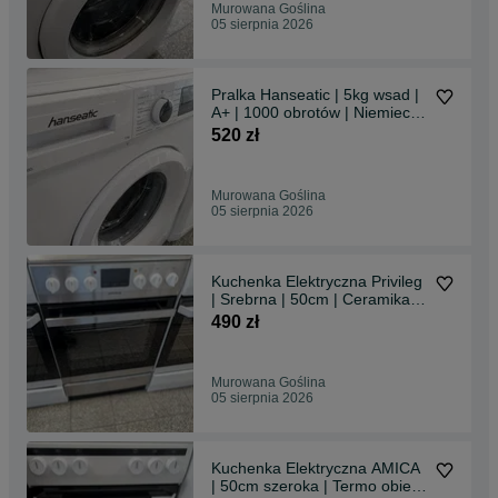
Murowana Goślina
05 sierpnia 2026
Pralka Hanseatic | 5kg wsad |
A+ | 1000 obrotów | Niemiecka
| Gwarancja
520 zł
Murowana Goślina
05 sierpnia 2026
Kuchenka Elektryczna Privileg
| Srebrna | 50cm | Ceramika 4
pola | Termoobieg | Gwarancja
490 zł
Murowana Goślina
05 sierpnia 2026
Kuchenka Elektryczna AMICA
| 50cm szeroka | Termo obieg